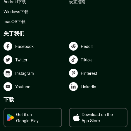
Android下载
设置指南
Windows下载
macOS下载
关于我们
Facebook
Reddit
Twitter
Tiktok
Instagram
Pinterest
Youtube
Linkedln
下载
Get it on
Download on the
Google Play
App Store