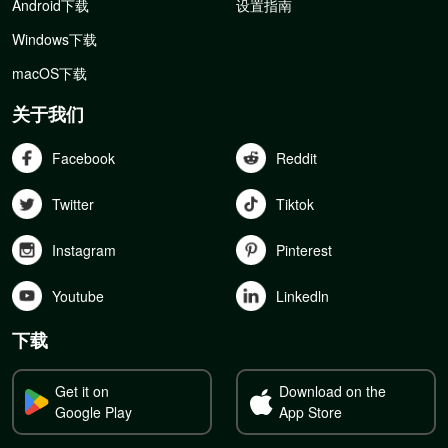
Android下载
设置指南
Windows下载
macOS下载
关于我们
Facebook
Reddit
Twitter
Tiktok
Instagram
Pinterest
Youtube
Linkedln
下载
Get it on
Download on the
Google Play
App Store