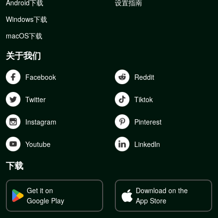
Android下载
设置指南
Windows下载
macOS下载
关于我们
Facebook
Reddit
Twitter
Tiktok
Instagram
Pinterest
Youtube
Linkedln
下载
Get it on
Download on the
Google Play
App Store