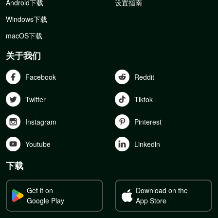
Android下载
设置指南
Windows下载
macOS下载
关于我们
Facebook
Reddit
Twitter
Tiktok
Instagram
Pinterest
Youtube
Linkedln
下载
Get it on
Download on the
Google Play
App Store