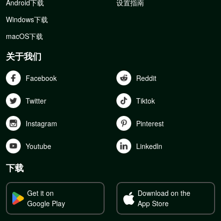
Android下载
设置指南
Windows下载
macOS下载
关于我们
Facebook
Reddit
Twitter
Tiktok
Instagram
Pinterest
Youtube
Linkedln
下载
Get it on
Download on the
Google Play
App Store