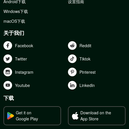
Android下载
设置指南
Windows下载
macOS下载
关于我们
Facebook
Reddit
Twitter
Tiktok
Instagram
Pinterest
Youtube
Linkedln
下载
Get it on
Download on the
Google Play
App Store