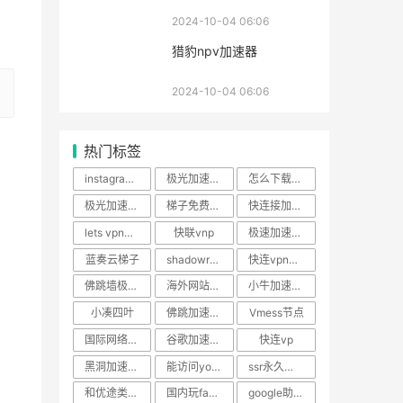
2024-10-04 06:06
猎豹npv加速器
2024-10-04 06:06
热门标签
instagram无法设置中文
极光加速器安卓免费版
怎么下载梯子
极光加速器首页
梯子免费软件
快连接加速器
lets vpn快连
快联vnp
极速加速下载
蓝奏云梯子
shadowrockect官网
快连vpn网址
佛跳墙极光vp n官方下载
海外网站vp加速
小牛加速器介绍
小凑四叶
佛跳加速器2024app官方下载
Vmess节点
国际网络加速器
谷歌加速器下载加速器app官方下载
快连vp
黑洞加速器连接不上怎么办
能访问youtube的最新代理服务器地址
ssr永久免费账号
和优途类似的加速器
国内玩facebook加速软件
google助手手机版下载