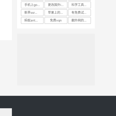
手机上google的方法
更改国外ip软件
科学工具加速器老王
新界ssr的新官网
苹果上的免费梯子
有免费试用的shadowsock
蚂蚁ant加速器安卓下载
免费vqn
翻外网的路由器