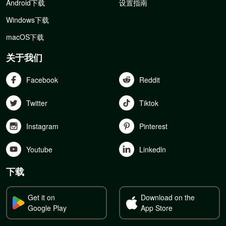
Android下载
设置指南
Windows下载
macOS下载
关于我们
Facebook
Reddit
Twitter
Tiktok
Instagram
Pinterest
Youtube
Linkedln
下载
Get it on
Download on the
Google Play
App Store