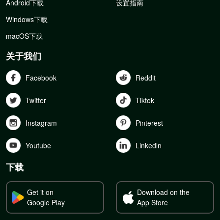
Android下载
设置指南
Windows下载
macOS下载
关于我们
Facebook
Reddit
Twitter
Tiktok
Instagram
Pinterest
Youtube
Linkedln
下载
Get it on
Download on the
Google Play
App Store