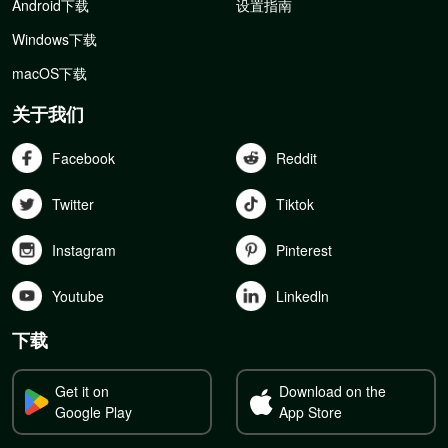
Android下载
设置指南
Windows下载
macOS下载
关于我们
Facebook
Reddit
Twitter
Tiktok
Instagram
Pinterest
Youtube
Linkedln
下载
Get it on
Download on the
Google Play
App Store