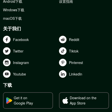
Android下载
设置指南
Windows下载
macOS下载
关于我们
Facebook
Reddit
Twitter
Tiktok
Instagram
Pinterest
Youtube
Linkedln
下载
Get it on
Download on the
Google Play
App Store