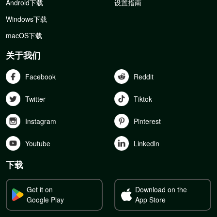
Android下载
设置指南
Windows下载
macOS下载
关于我们
Facebook
Reddit
Twitter
Tiktok
Instagram
Pinterest
Youtube
Linkedln
下载
Get it on
Download on the
Google Play
App Store