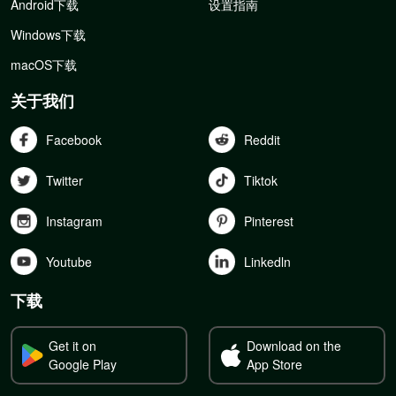
Android下载
设置指南
Windows下载
macOS下载
关于我们
Facebook
Reddit
Twitter
Tiktok
Instagram
Pinterest
Youtube
Linkedln
下载
Get it on
Download on the
Google Play
App Store