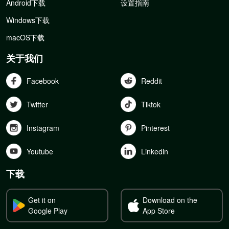
Android下载
设置指南
Windows下载
macOS下载
关于我们
Facebook
Reddit
Twitter
Tiktok
Instagram
Pinterest
Youtube
Linkedln
下载
Get it on
Download on the
Google Play
App Store