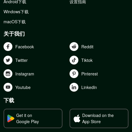
Android下载
设置指南
Windows下载
macOS下载
关于我们
Facebook
Reddit
Twitter
Tiktok
Instagram
Pinterest
Youtube
Linkedln
下载
Get it on
Download on the
Google Play
App Store