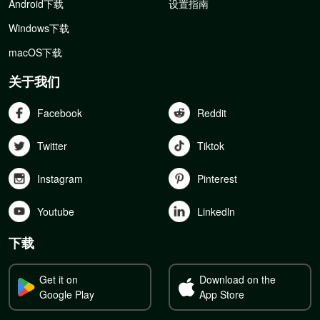
Android下载
设置指南
Windows下载
macOS下载
关于我们
Facebook
Reddit
Twitter
Tiktok
Instagram
Pinterest
Youtube
Linkedln
下载
Get it on
Download on the
Google Play
App Store