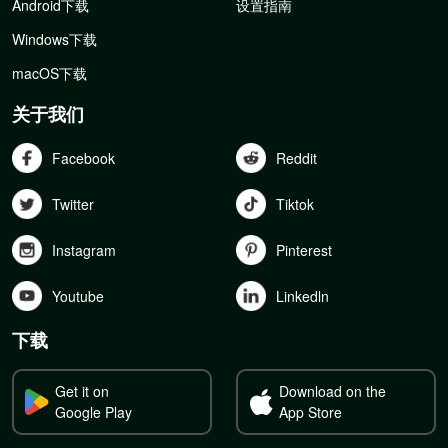
Android下载
设置指南
Windows下载
macOS下载
关于我们
Facebook
Reddit
Twitter
Tiktok
Instagram
Pinterest
Youtube
Linkedln
下载
Get it on
Download on the
Google Play
App Store