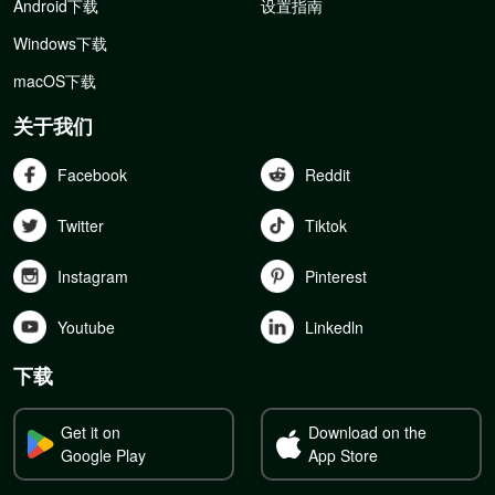
Android下载
设置指南
Windows下载
macOS下载
关于我们
Facebook
Reddit
Twitter
Tiktok
Instagram
Pinterest
Youtube
Linkedln
下载
Get it on
Download on the
Google Play
App Store