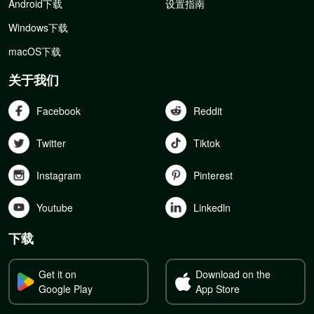
Android下载
设置指南
Windows下载
macOS下载
关于我们
Facebook
Reddit
Twitter
Tiktok
Instagram
Pinterest
Youtube
Linkedln
下载
Get it on
Download on the
Google Play
App Store