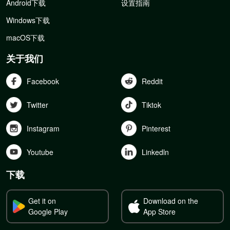
Android下载
设置指南
Windows下载
macOS下载
关于我们
Facebook
Reddit
Twitter
Tiktok
Instagram
Pinterest
Youtube
Linkedln
下载
Get it on
Download on the
Google Play
App Store