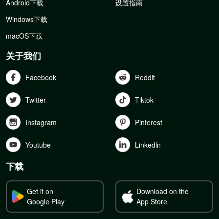
Android下载
设置指南
Windows下载
macOS下载
关于我们
Facebook
Reddit
Twitter
Tiktok
Instagram
Pinterest
Youtube
Linkedln
下载
Get it on
Download on the
Google Play
App Store