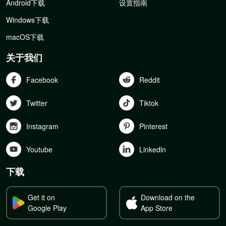
Android下载
设置指南
Windows下载
macOS下载
关于我们
Facebook
Reddit
Twitter
Tiktok
Instagram
Pinterest
Youtube
Linkedln
下载
Get it on
Download on the
Google Play
App Store