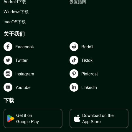
Android下载
设置指南
Windows下载
macOS下载
关于我们
Facebook
Reddit
Twitter
Tiktok
Instagram
Pinterest
Youtube
Linkedln
下载
Get it on
Download on the
Google Play
App Store