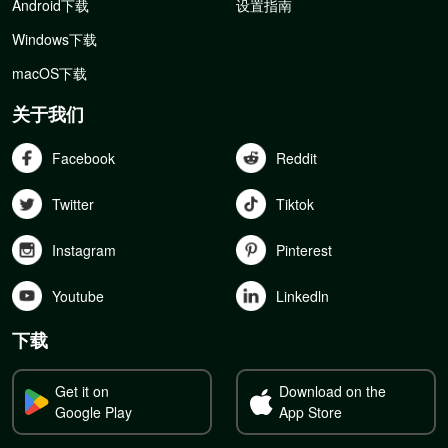
Android下载
设置指南
Windows下载
macOS下载
关于我们
Facebook
Reddit
Twitter
Tiktok
Instagram
Pinterest
Youtube
Linkedln
下载
Get it on
Download on the
Google Play
App Store