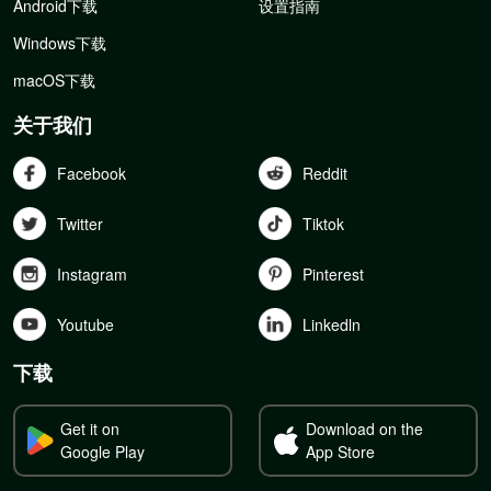
Android下载
设置指南
Windows下载
macOS下载
关于我们
Facebook
Reddit
Twitter
Tiktok
Instagram
Pinterest
Youtube
Linkedln
下载
Get it on
Download on the
Google Play
App Store