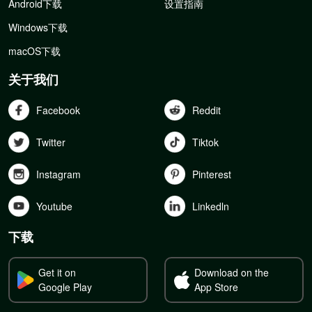
Android下载
设置指南
Windows下载
macOS下载
关于我们
Facebook
Reddit
Twitter
Tiktok
Instagram
Pinterest
Youtube
Linkedln
下载
Get it on
Download on the
Google Play
App Store