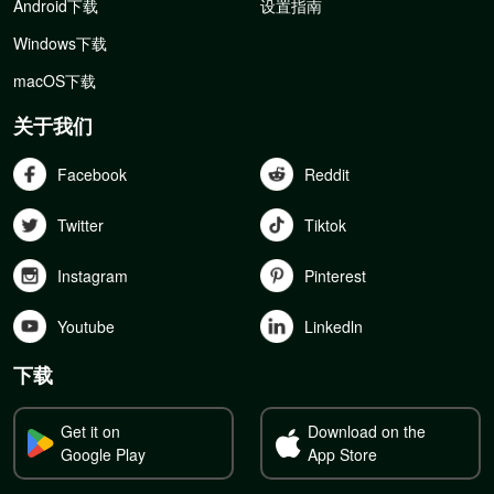
Android下载
设置指南
Windows下载
macOS下载
关于我们
Facebook
Reddit
Twitter
Tiktok
Instagram
Pinterest
Youtube
Linkedln
下载
Get it on
Download on the
Google Play
App Store