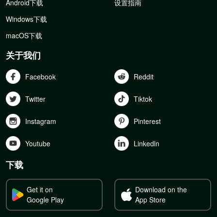
Android下载
设置指南
Windows下载
macOS下载
关于我们
Facebook
Reddit
Twitter
Tiktok
Instagram
Pinterest
Youtube
Linkedln
下载
Get it on
Download on the
Google Play
App Store