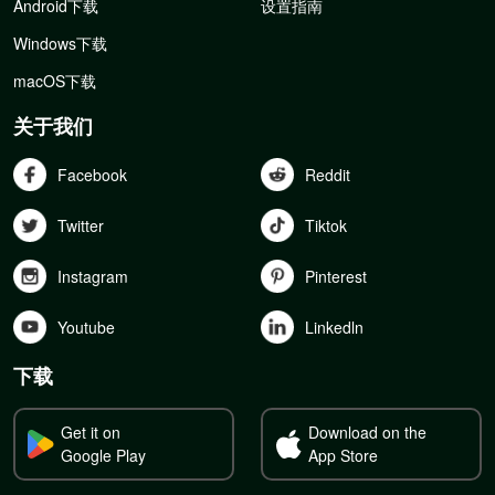
Android下载
设置指南
Windows下载
macOS下载
关于我们
Facebook
Reddit
Twitter
Tiktok
Instagram
Pinterest
Youtube
Linkedln
下载
Get it on
Download on the
Google Play
App Store