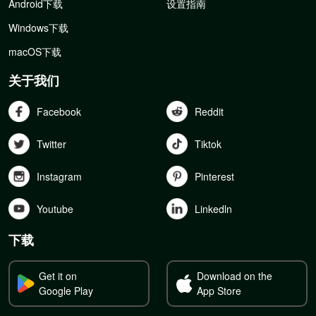
Android下载
设置指南
Windows下载
macOS下载
关于我们
Facebook
Reddit
Twitter
Tiktok
Instagram
Pinterest
Youtube
Linkedln
下载
Get it on
Download on the
Google Play
App Store