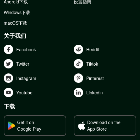
Android下载
设置指南
Windows下载
macOS下载
关于我们
Facebook
Reddit
Twitter
Tiktok
Instagram
Pinterest
Youtube
Linkedln
下载
Get it on
Download on the
Google Play
App Store