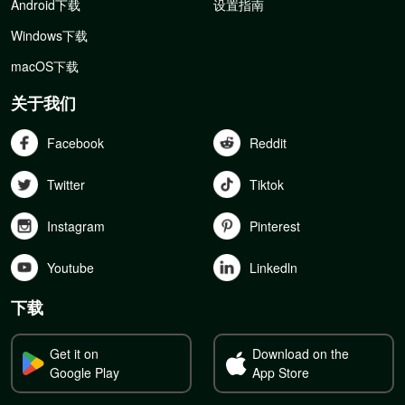
Android下载
设置指南
Windows下载
macOS下载
关于我们
Facebook
Reddit
Twitter
Tiktok
Instagram
Pinterest
Youtube
Linkedln
下载
Get it on
Download on the
Google Play
App Store