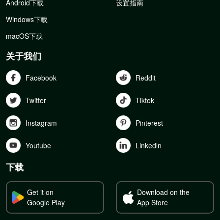
Android下载
设置指南
Windows下载
macOS下载
关于我们
Facebook
Reddit
Twitter
Tiktok
Instagram
Pinterest
Youtube
Linkedln
下载
Get it on
Download on the
Google Play
App Store