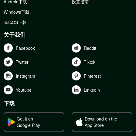
Android下载
设置指南
Windows下载
macOS下载
关于我们
Facebook
Reddit
Twitter
Tiktok
Instagram
Pinterest
Youtube
Linkedln
下载
Get it on
Download on the
Google Play
App Store