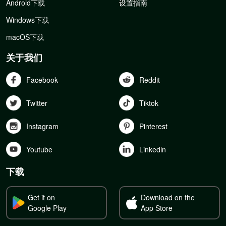
Android下载
设置指南
Windows下载
macOS下载
关于我们
Facebook
Reddit
Twitter
Tiktok
Instagram
Pinterest
Youtube
Linkedln
下载
Get it on
Download on the
Google Play
App Store