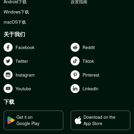
Android下载
设置指南
Windows下载
macOS下载
关于我们
Facebook
Reddit
Twitter
Tiktok
Instagram
Pinterest
Youtube
Linkedln
下载
Get it on
Download on the
Google Play
App Store