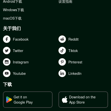
Android下载
设置指南
Windows下载
macOS下载
关于我们
Facebook
Reddit
Twitter
Tiktok
Instagram
Pinterest
Youtube
Linkedln
下载
Get it on
Download on the
Google Play
App Store