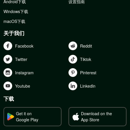
Android下载
设置指南
Windows下载
macOS下载
关于我们
Facebook
Reddit
Twitter
Tiktok
Instagram
Pinterest
Youtube
Linkedln
下载
Get it on
Download on the
Google Play
App Store