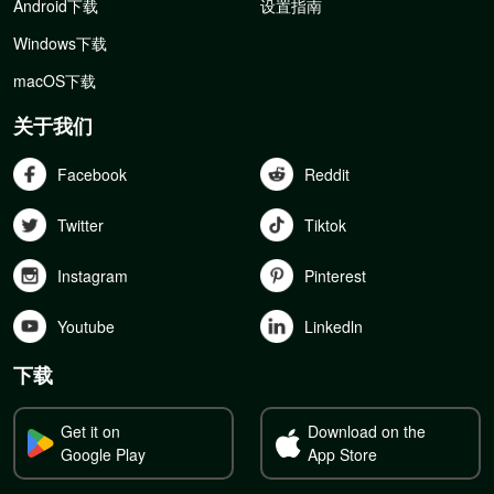
Android下载
设置指南
Windows下载
macOS下载
关于我们
Facebook
Reddit
Twitter
Tiktok
Instagram
Pinterest
Youtube
Linkedln
下载
Get it on
Download on the
Google Play
App Store