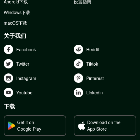
Android下载
设置指南
Windows下载
macOS下载
关于我们
Facebook
Reddit
Twitter
Tiktok
Instagram
Pinterest
Youtube
Linkedln
下载
Get it on
Download on the
Google Play
App Store