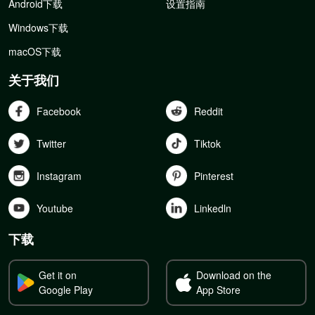
Android下载
设置指南
Windows下载
macOS下载
关于我们
Facebook
Reddit
Twitter
Tiktok
Instagram
Pinterest
Youtube
Linkedln
下载
Get it on
Download on the
Google Play
App Store