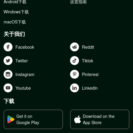
Android下载
设置指南
Windows下载
macOS下载
关于我们
Facebook
Reddit
Twitter
Tiktok
Instagram
Pinterest
Youtube
Linkedln
下载
Get it on
Download on the
Google Play
App Store