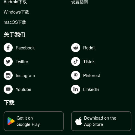
Android下载
设置指南
Windows下载
macOS下载
关于我们
Facebook
Reddit
Twitter
Tiktok
Instagram
Pinterest
Youtube
Linkedln
下载
Get it on
Download on the
Google Play
App Store