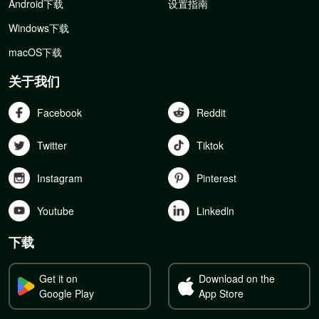
Android下载
设置指南
Windows下载
macOS下载
关于我们
Facebook
Reddit
Twitter
Tiktok
Instagram
Pinterest
Youtube
Linkedln
下载
Get it on
Download on the
Google Play
App Store