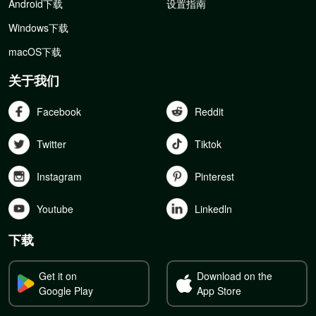
Android下载
设置指南
Windows下载
macOS下载
关于我们
Facebook
Reddit
Twitter
Tiktok
Instagram
Pinterest
Youtube
Linkedln
下载
Get it on
Download on the
Google Play
App Store