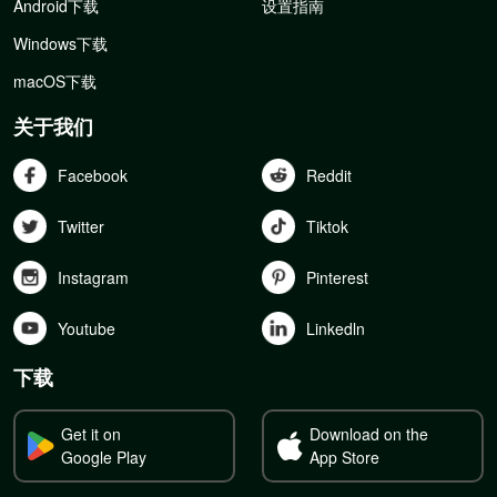
Android下载
设置指南
Windows下载
macOS下载
关于我们
Facebook
Reddit
Twitter
Tiktok
Instagram
Pinterest
Youtube
Linkedln
下载
Get it on
Download on the
Google Play
App Store