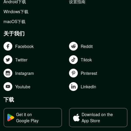
Android下载
设置指南
Windows下载
macOS下载
关于我们
Facebook
Reddit
Twitter
Tiktok
Instagram
Pinterest
Youtube
Linkedln
下载
Get it on
Download on the
Google Play
App Store