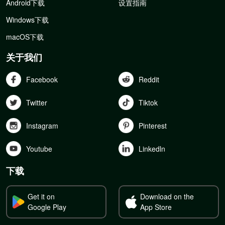
Android下载
设置指南
Windows下载
macOS下载
关于我们
Facebook
Reddit
Twitter
Tiktok
Instagram
Pinterest
Youtube
Linkedln
下载
Get it on
Download on the
Google Play
App Store