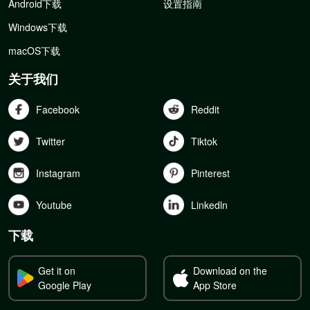
Android下载
设置指南
Windows下载
macOS下载
关于我们
Facebook
Reddit
Twitter
Tiktok
Instagram
Pinterest
Youtube
Linkedln
下载
Get it on
Download on the
Google Play
App Store