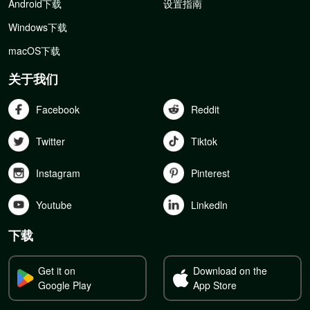
Android下载
设置指南
Windows下载
macOS下载
关于我们
Facebook
Reddit
Twitter
Tiktok
Instagram
Pinterest
Youtube
Linkedln
下载
Get it on
Download on the
Google Play
App Store